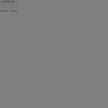
Privacy
-
Terms